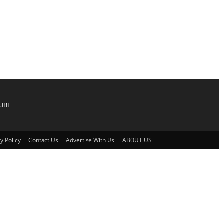
UBE
y Policy
Contact Us
Advertise With Us
ABOUT US