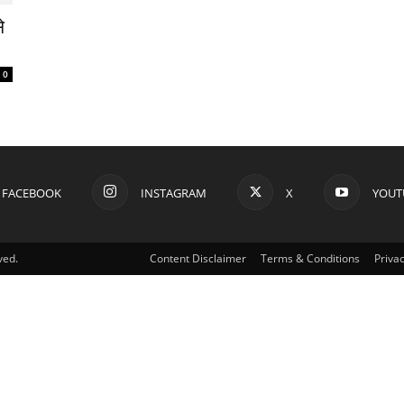
े
0
FACEBOOK
INSTAGRAM
X
YOUT
ved.
Content Disclaimer
Terms & Conditions
Privac