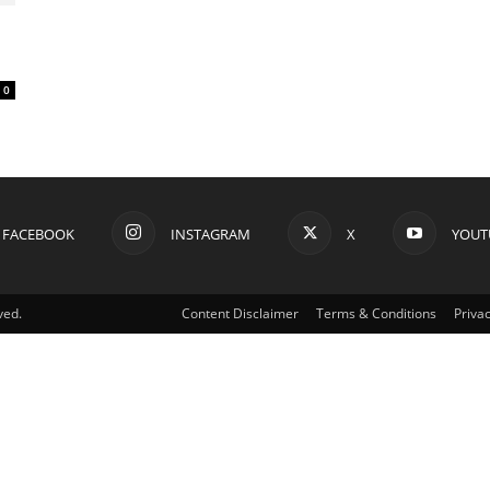
0
FACEBOOK
INSTAGRAM
X
YOUT
ved.
Content Disclaimer
Terms & Conditions
Privac