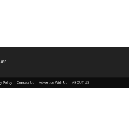
UBE
y Policy
Contact Us
Advertise With Us
ABOUT US