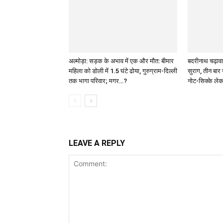
अल्मोड़ा: सड़क के अभाव में एक और मौत: बीमार
बदरीनाथ चढ़ावा
महिला को डोली में 1.5 घंटे ढोया, गुरुग्राम-दिल्ली
सुराग, तीन बार 
तक भागा परिवार; मगर…?
नोट-सिक्के ले
LEAVE A REPLY