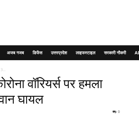
अजब गजब
डिफेंस
उत्तरप्रदेश
लाइफस्टाइल
सरकारी नौकरी
A
 3...
कोरोना वॉरियर्स पर हमला
 जवान घायल
0