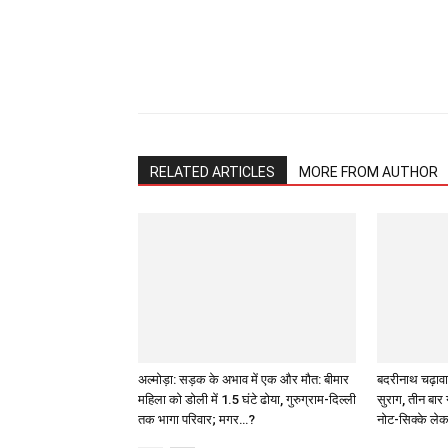
Share
RELATED ARTICLES
MORE FROM AUTHOR
अल्मोड़ा: सड़क के अभाव में एक और मौत: बीमार
बदरीनाथ चढ़ावा
महिला को डोली में 1.5 घंटे ढोया, गुरुग्राम-दिल्ली
सुराग, तीन बार 
तक भागा परिवार; मगर…?
नोट-सिक्के ले