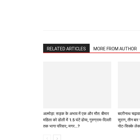
Share
RELATED ARTICLES
MORE FROM AUTHOR
अल्मोड़ा: सड़क के अभाव में एक और मौत: बीमार
बदरीनाथ चढ़ावा
महिला को डोली में 1.5 घंटे ढोया, गुरुग्राम-दिल्ली
सुराग, तीन बार 
तक भागा परिवार; मगर…?
नोट-सिक्के ले