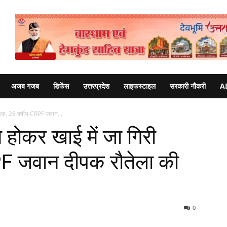
अजब गजब
डिफेंस
उत्तरप्रदेश
लाइफस्टाइल
सरकारी नौकरी
A
बाइक, 28 वर्षीय CRPF जवान...
 होकर खाई में जा गिरी
PF जवान दीपक रौतेला की
0