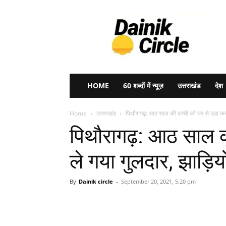
Dainik
Circle
HOME
60 शब्दों में न्यूज़
उत्तराखंड
देश
Home
उत्तराखंड
पिथौरागढ़: आठ साल की बच्ची को घर से उठा कर 
पिथौरागढ़: आठ साल क
ले गया गुलदार, झाड़िय
By
Dainik circle
-
September 20, 2021, 5:20 pm
Share