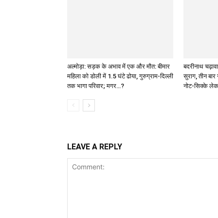
अल्मोड़ा: सड़क के अभाव में एक और मौत: बीमार
बदरीनाथ चढ़ावा
महिला को डोली में 1.5 घंटे ढोया, गुरुग्राम-दिल्ली
सुराग, तीन बार 
तक भागा परिवार; मगर…?
नोट-सिक्के ले
LEAVE A REPLY