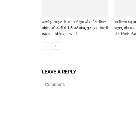
अल्मोड़ा: सड़क के अभाव में एक और मौत: बीमार
बदरीनाथ चढ़ावा
महिला को डोली में 1.5 घंटे ढोया, गुरुग्राम-दिल्ली
सुराग, तीन बार 
तक भागा परिवार; मगर…?
नोट-सिक्के ले
LEAVE A REPLY