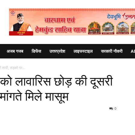
अजब गजब
डिफेंस
उत्तरप्रदेश
लाइफस्टाइल
सरकारी नौकरी
A
री शादी, सड़को पर...
ों को लावारिस छोड़ की दूसरी
ांगते मिले मासूम
0