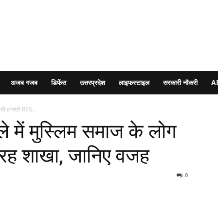
अजब गजब
डिफेंस
उत्तरप्रदेश
लाइफस्टाइल
सरकारी नौकरी
A
 भी लगाएंगे RSS...
े में मुस्लिम समाज के लोग
तरह शाखा, जानिए वजह
0