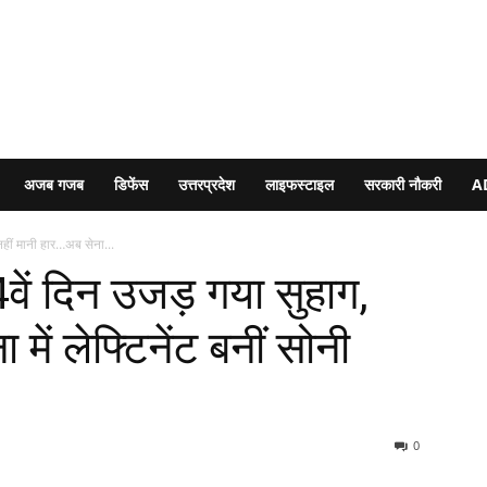
अजब गजब
डिफेंस
उत्तरप्रदेश
लाइफस्टाइल
सरकारी नौकरी
A
नहीं मानी हार…अब सेना...
वें दिन उजड़ गया सुहाग,
में लेफ्टिनेंट बनीं सोनी
0