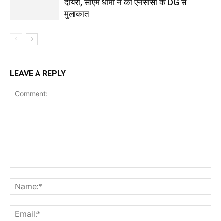
दायरा, सीएम धामी ने की एनसीसी के DG से
मुलाकात
LEAVE A REPLY