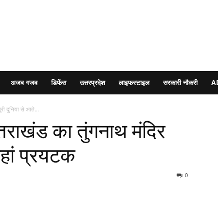
अजब गजब
डिफेंस
उत्तरप्रदेश
लाइफस्टाइल
सरकारी नौकरी
A
ूरी दुनिया से आते...
्तराखंड का तुंगनाथ मंदिर
यहां प्रयटक
0