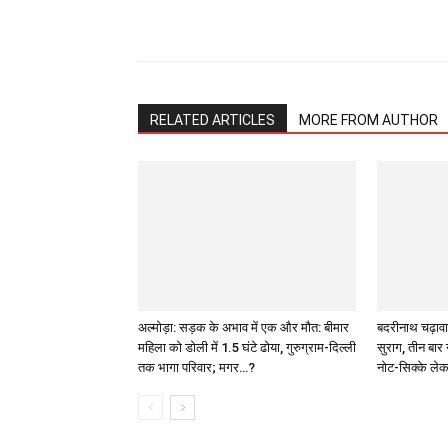
Share
RELATED ARTICLES
MORE FROM AUTHOR
अल्मोड़ा: सड़क के अभाव में एक और मौत: बीमार
बदरीनाथ चढ़ावा
महिला को डोली में 1.5 घंटे ढोया, गुरुग्राम-दिल्ली
सुराग, तीन बार 
तक भागा परिवार; मगर…?
नोट-सिक्के ले