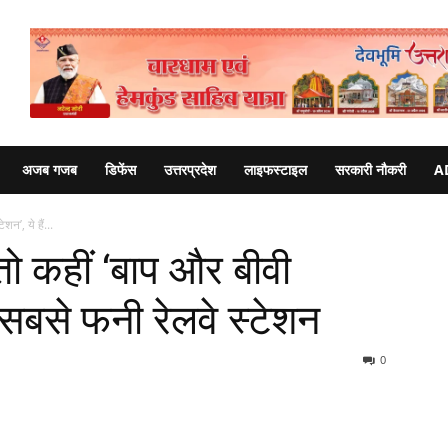
अजब गजब
डिफेंस
उत्तरप्रदेश
लाइफस्टाइल
सरकारी नौकरी
A
शन’, ये हैं...
 तो कहीं ‘बाप और बीवी
े सबसे फनी रेलवे स्टेशन
0